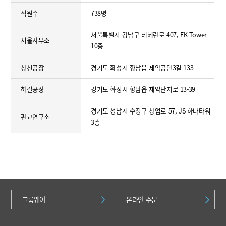
직원수
738명
서울특별시 강남구 테헤란로 407, EK Tower
서울사무소
10층
상신공장
경기도 화성시 향남읍 제약공단3길 133
하길공장
경기도 화성시 향남읍 제약단지로 13-39
경기도 성남시 수정구 창업로 57, JS 하나타워
판교연구소
3층
그룹웨어
온라인 주문