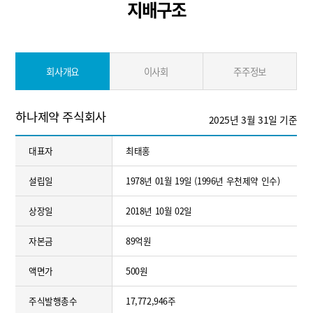
지배구조
회사개요
이사회
주주정보
하나제약 주식회사
2025년 3월 31일 기준
대표자
최태홍
설립일
1978년 01월 19일 (1996년 우천제약 인수)
상장일
2018년 10월 02일
자본금
89억원
액면가
500원
주식발행총수
17,772,946주