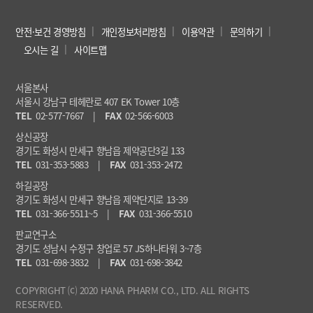
안전·보건 경영방침
개인정보처리방침
이용약관
문의하기
오시는 길
사이트맵
서울본사
서울시 강남구 테헤란로 407 EK Tower 10층
TEL
02-577-7667
|
FAX
02-566-6003
상신공장
경기도 화성시 만세구 향남읍 제약공단3길 133
TEL
031-353-5883
|
FAX
031-353-2472
하길공장
경기도 화성시 만세구 향남읍 제약단지로 13-39
TEL
031-366-5511~5
|
FAX
031-366-5510
판교연구소
경기도 성남시 수정구 창업로 57 JS하나타워 3~7층
TEL
031-698-3832
|
FAX
031-698-3842
COPYRIGHT ⒞ 2020 HANA PHARM CO., LTD. ALL RIGHTS
RESERVED.