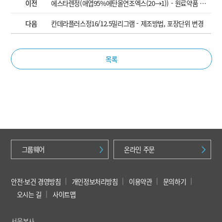
이전
에스타렌정(애엽95%에탄올연조엑스(20→1)) - 원료약품 및 그 분량, 제조방법, 포장단위 변경
다음
칸데라플러스정16/12.5밀리그램 - 제조방법, 포장단위 변경
목록
그룹웨어
온라인 주문
안전·보건 경영방침
개인정보처리방침
이용약관
문의하기
오시는 길
사이트맵
서울본사