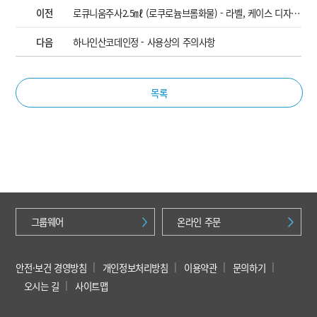
이전
로큐니움주사2.5㎖ (로쿠로늄브롬화물) - 라벨, 케이스 디자인 변경
다음
하나인산코데인정 - 사용상의 주의사항
목록
그룹웨어
온라인 주문
안전·보건 경영방침
개인정보처리방침
이용약관
문의하기
오시는 길
사이트맵