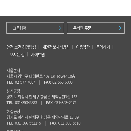
그룹웨어
온라인 주문
안전·보건 경영방침
개인정보처리방침
이용약관
문의하기
오시는 길
사이트맵
서울본사
서울시 강남구 테헤란로 407 EK Tower 10층
TEL
02-577-7667
|
FAX
02-566-6003
상신공장
경기도 화성시 만세구 향남읍 제약공단3길 133
TEL
031-353-5883
|
FAX
031-353-2472
하길공장
경기도 화성시 만세구 향남읍 제약단지로 13-39
TEL
031-366-5511~5
|
FAX
031-366-5510